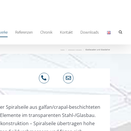
werke
Referenzen
Chronik
Kontakt
Downloads
Glasfassaden und Glasdächer
Startseite
Architekturseile / Seilbauwerke
der Spiralseile aus galfan/crapal-beschichteten
 Elemente im transparenten Stahl-/Glasbau.
onstruktion – Spiralseile übertragen hohe