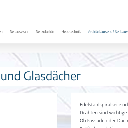
en
Seilauswahl
Seilzubehör
Hebetechnik
Architekturseile / Seilbau
 und Glasdächer
Edelstahlspiralseile o
Drähten sind wichtige
Ob Fassade oder Dachk